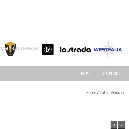
HOME
LISTA VEICOLI
Home
/
Tutti I Veicoli
/
<
>