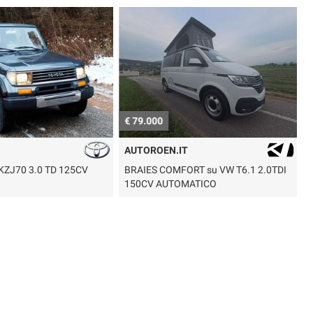
€ 79.000
€
AUTOROEN.IT
 KZJ70 3.0 TD 125CV
BRAIES COMFORT su VW T6.1 2.0TDI
B
150CV AUTOMATICO