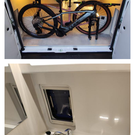
booster caricabatteria 60A
finestre filo telaio zanzariera e oscuratore
pannello controllo Imanager
sedili in tessuto disegno di serie
illuminazione interna Led dimerabile -
prese Shuko, 12V e USB
predisposizione per fotovoltaico, retrocamera, antenna TV
vernice metallizzata
ventilatore sopra letto posteriore MAXXFAN DELUXE con
telecomando
cucina induzione due fuochi
autoradio originale 10" con comandi al volante
sensori parcheggio posteriori
a richiesta: ruote in lega leggera 18"