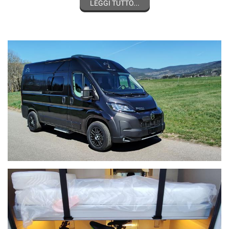
specchi retrovisori regolabili -
LEGGI TUTTO...
start & stop -
fendinebbia,
luci diurne Led -
ruota di scorta con attrezzi per sostituzione - p
eso complessivo 3500kg
DOTAZIONE DI SERIE ALLESTIMENTO
isolamento termico pavimento, pareti, porte laterale e posteriori
letto sollevabile elettricamente -
oblò tetto 70x50 zona giorno
mobili multistrato bilaminato 19mm
locale WC-doccia impermeabile -
scalino salita elettrico
isofix ai sedili posteriori
frigo a compressore 86L
serbatoio acqua fresca 110L -
boiler trivalente: scambiatore/diesel/elettrico 20 L
serbatoio acque grigie 75lt -
riscaldamento Eberspaecher diesel
doccia esterna calda-fredda -
sedili anteriori girevoli
oscuratori parabrezza e porte anteriori