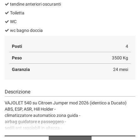
tendine anteriori oscuranti
Toiletta
WC
wc bagno doccia
Posti
4
Peso
3500 Kg
Garanzia
24 mesi
Descrizione
VAJOLET 540 su Citroen Jumper mod 2026 (identico a Ducato)
ABS, ESP, ASR, Hill Holder -
climatizzatore automatico zona guida -
airbag guidatore e passeggero -
sedili ant regolabili in altezza -
alzacristalli elettrici - chiusura centr. con telecomando -