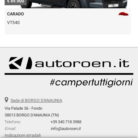
€ 49.900
€
CARADO
VT540
Sede di BORGO D'ANAUNIA
Via Palade 36 - Fondo
38013 BORGO D'ANAUNIA (TN)
Telefono:
+39 340 718 3988
Email:
info@autoroen.it
Indicazioni stradali