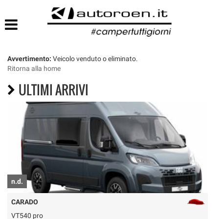
HOME
LISTA VEICOLI
Avvertimento:
Veicolo venduto o eliminato.
Ritorna alla home
ULTIMI ARRIVI
n.d.
€
CARADO
VT540 pro