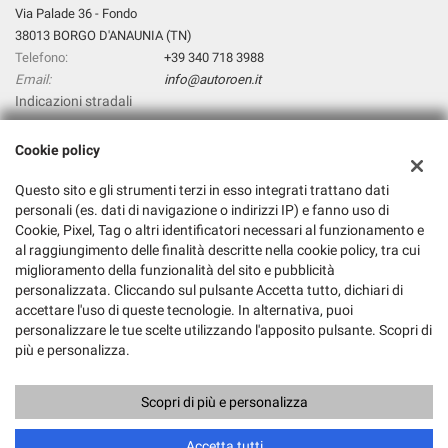
Via Palade 36 - Fondo
38013 BORGO D'ANAUNIA (TN)
Telefono:
+39 340 718 3988
Email:
info@autoroen.it
Indicazioni stradali
Cookie policy
Dati fiscali:
Questo sito e gli strumenti terzi in esso integrati trattano dati
Autoroen.It Di Giuliano Pezzini
personali (es. dati di navigazione o indirizzi IP) e fanno uso di
Via Palade 36, Fondo (TN)
Cookie, Pixel, Tag o altri identificatori necessari al funzionamento e
C.F/P.IVA:
01845640224
al raggiungimento delle finalità descritte nella cookie policy, tra cui
Registro delle imprese:
TN
miglioramento della funzionalità del sito e pubblicità
personalizzata. Cliccando sul pulsante Accetta tutto, dichiari di
accettare l'uso di queste tecnologie. In alternativa, puoi
personalizzare le tue scelte utilizzando l'apposito pulsante. Scopri di
più e personalizza.
Scopri di più e personalizza
Copyright © 2026 GestionaleAuto.com S.r.l., Tutti i diritti riservati -
Leggi l'informativa sulla privacy
-
Cookie Policy
Sito creato da:
GestionaleAuto.com
Accetta tutti