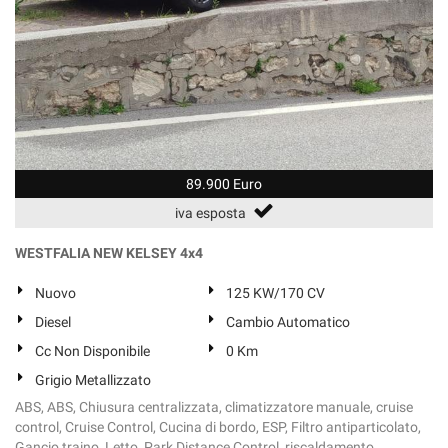
89.900 Euro
iva esposta
WESTFALIA NEW KELSEY 4x4
Nuovo
125 KW/170 CV
Diesel
Cambio Automatico
Cc Non Disponibile
0 Km
Grigio Metallizzato
ABS, ABS, Chiusura centralizzata, climatizzatore manuale, cruise
control, Cruise Control, Cucina di bordo, ESP, Filtro antiparticolato,
Gancio traino, Letto, Park Distance Control, riscaldamento