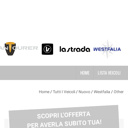
HOME
LISTA VEICOLI
Home
/
Tutti I Veicoli
/
Nuovo
/
Westfalia
/
Other
SCOPRI L'OFFERTA
PER AVERLA SUBITO TUA!