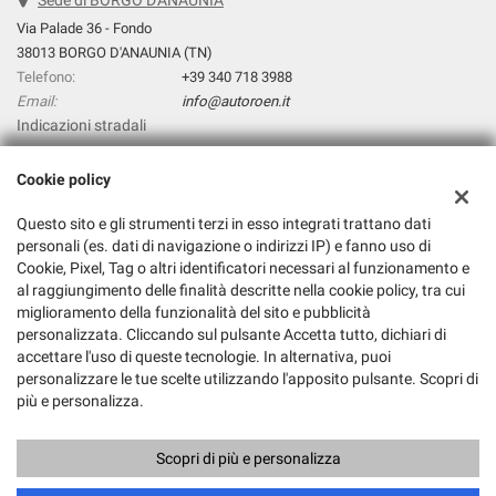
Sede di BORGO D'ANAUNIA
Via Palade 36 - Fondo
38013 BORGO D'ANAUNIA (TN)
Telefono:
+39 340 718 3988
Email:
info@autoroen.it
Indicazioni stradali
Cookie policy
Dati fiscali:
Questo sito e gli strumenti terzi in esso integrati trattano dati
Autoroen.It Di Giuliano Pezzini
personali (es. dati di navigazione o indirizzi IP) e fanno uso di
Via Palade 36, Fondo (TN)
Cookie, Pixel, Tag o altri identificatori necessari al funzionamento e
C.F/P.IVA:
01845640224
al raggiungimento delle finalità descritte nella cookie policy, tra cui
Registro delle imprese:
TN
miglioramento della funzionalità del sito e pubblicità
personalizzata. Cliccando sul pulsante Accetta tutto, dichiari di
accettare l'uso di queste tecnologie. In alternativa, puoi
personalizzare le tue scelte utilizzando l'apposito pulsante. Scopri di
più e personalizza.
Scopri di più e personalizza
Copyright © 2026 GestionaleAuto.com S.r.l., Tutti i diritti riservati -
Leggi l'informativa sulla privacy
-
Cookie Policy