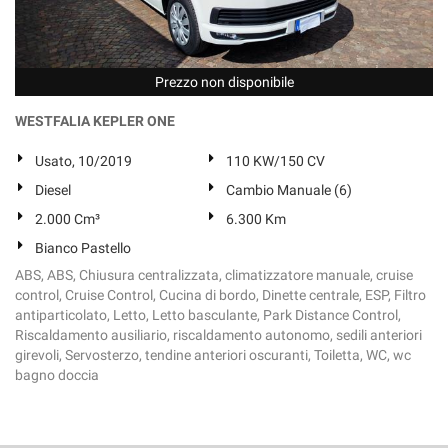
Prezzo non disponibile
WESTFALIA KEPLER ONE
Usato, 10/2019
110 KW/150 CV
Diesel
Cambio Manuale (6)
2.000 Cm³
6.300 Km
Bianco Pastello
ABS, ABS, Chiusura centralizzata, climatizzatore manuale, cruise
control, Cruise Control, Cucina di bordo, Dinette centrale, ESP, Filtro
antiparticolato, Letto, Letto basculante, Park Distance Control,
Riscaldamento ausiliario, riscaldamento autonomo, sedili anteriori
girevoli, Servosterzo, tendine anteriori oscuranti, Toiletta, WC, wc
bagno doccia