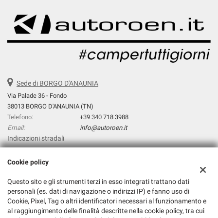
Sede di BORGO D'ANAUNIA
Via Palade 36 - Fondo
38013 BORGO D'ANAUNIA (TN)
Telefono:
+39 340 718 3988
Email:
info@autoroen.it
Indicazioni stradali
Cookie policy
Dati fiscali:
Questo sito e gli strumenti terzi in esso integrati trattano dati
Autoroen.It Di Giuliano Pezzini
personali (es. dati di navigazione o indirizzi IP) e fanno uso di
Via Palade 36, Fondo (TN)
Cookie, Pixel, Tag o altri identificatori necessari al funzionamento e
C.F/P.IVA:
01845640224
al raggiungimento delle finalità descritte nella cookie policy, tra cui
Registro delle imprese:
TN