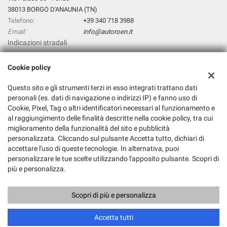
38013 BORGO D'ANAUNIA (TN)
Telefono:
+39 340 718 3988
Email:
info@autoroen.it
Indicazioni stradali
Cookie policy
Dati fiscali:
Questo sito e gli strumenti terzi in esso integrati trattano dati
Autoroen.It Di Giuliano Pezzini
personali (es. dati di navigazione o indirizzi IP) e fanno uso di
Via Palade 36, Fondo (TN)
Cookie, Pixel, Tag o altri identificatori necessari al funzionamento e
C.F/P.IVA:
01845640224
al raggiungimento delle finalità descritte nella cookie policy, tra cui
Registro delle imprese:
TN
miglioramento della funzionalità del sito e pubblicità
personalizzata. Cliccando sul pulsante Accetta tutto, dichiari di
accettare l'uso di queste tecnologie. In alternativa, puoi
personalizzare le tue scelte utilizzando l'apposito pulsante. Scopri di
più e personalizza.
Scopri di più e personalizza
Copyright © 2026 GestionaleAuto.com S.r.l., Tutti i diritti riservati -
Leggi l'informativa sulla privacy
-
Cookie Policy
Sito creato da:
GestionaleAuto.com
Accetta tutti