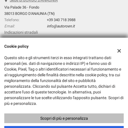
Sede di BORGO D'ANAUNIA
Via Palade 36 - Fondo
38013 BORGO D'ANAUNIA (TN)
Telefono:
+39 340 718 3988
Email:
info@autoroen.it
Indicazioni stradali
Cookie policy
Dati fiscali:
Questo sito e gli strumenti terzi in esso integrati trattano dati
Autoroen.It Di Giuliano Pezzini
personali (es. dati di navigazione o indirizzi IP) e fanno uso di
Via Palade 36, Fondo (TN)
Cookie, Pixel, Tag o altri identificatori necessari al funzionamento e
C.F/P.IVA:
01845640224
al raggiungimento delle finalità descritte nella cookie policy, tra cui
Registro delle imprese:
TN
miglioramento della funzionalità del sito e pubblicità
personalizzata. Cliccando sul pulsante Accetta tutto, dichiari di
accettare l'uso di queste tecnologie. In alternativa, puoi
personalizzare le tue scelte utilizzando l'apposito pulsante. Scopri di
più e personalizza.
Scopri di più e personalizza
Copyright © 2026 GestionaleAuto.com S.r.l., Tutti i diritti riservati -
Leggi l'informativa sulla privacy
-
Cookie Policy