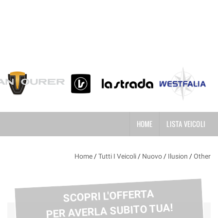
HOME
LISTA VEICOLI
Home
/
Tutti I Veicoli
/
Nuovo
/
Ilusion
/
Other
SCOPRI L'OFFERTA
PER AVERLA SUBITO TUA!