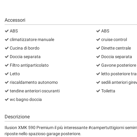
Accessori
ABS
ABS
climatizzatore manuale
cruise control
Cucina di bordo
Dinette centrale
Doccia separata
Doccia separata
Filtro antiparticolato
Gavone posteriore
Letto
letto posteriore tr
riscaldamento autonomo
sedili anteriori girev
tendine anteriori oscuranti
Toiletta
wc bagno doccia
Descrizione
Ilusion XMK 590 Premium il più interessante #campertuttigiorni seminte
riposte nello spazioso garage posteriore.