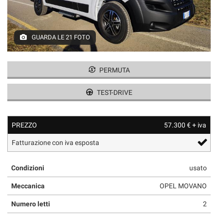
GUARDA LE 21 FOTO
PERMUTA
TEST-DRIVE
PREZZO
57.300 € + iva
Fatturazione con iva esposta
Condizioni
usato
Meccanica
OPEL MOVANO
Numero letti
2