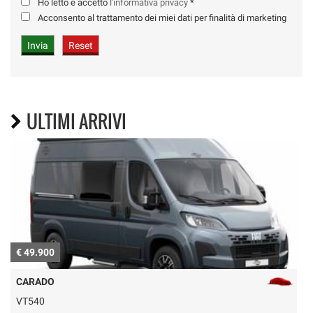
Ho letto e accetto
l'informativa privacy
*
Acconsento al trattamento dei miei dati per finalità di marketing
ULTIMI ARRIVI
€ 49.900
€
CARADO
VT540