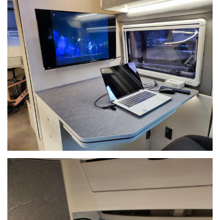
Comfort e funzionalità
:
Frigorifero a compressore da 86 litri
: Mantieni i tuoi alimenti
freschi durante i viaggi.
Riscaldamento diesel
: Riscalda l’abitacolo anche nelle
giornate più fredde.
Scambiatore di calore per acqua calda
: Sempre 20 litri di
acqua calda a tua disposizione.
Serbatoio da 110 litri di acqua fresca
: Non preoccuparti della
riserva d’acqua.
Bagno-doccia impermeabile senza tendina
: Comodità e
privacy per l’igiene personale.
Batteria al litio e inverter da 1500 W
: Alimenta dispositivi
elettronici e lavora ovunque.
Questo veicolo offre una soluzione pratica e flessibile per chiunque
abbia bisogno di un ufficio mobile su quattro ruote.
filmato su https://www.youtube.com/watch?v=-25P_LTVd-
o&list=PL8Qb-GqZDRBI6EUQ33QZLbQaFfLz1813W&index=3