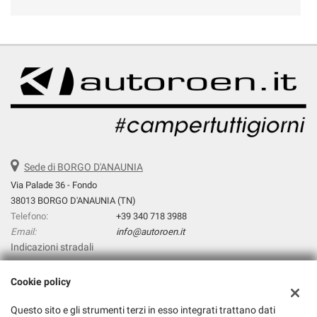
Sede di BORGO D'ANAUNIA
Via Palade 36 - Fondo
38013 BORGO D'ANAUNIA (TN)
Telefono:
+39 340 718 3988
Email:
info@autoroen.it
Indicazioni stradali
Cookie policy
Dati fiscali:
Questo sito e gli strumenti terzi in esso integrati trattano dati
Autoroen.It Di Giuliano Pezzini