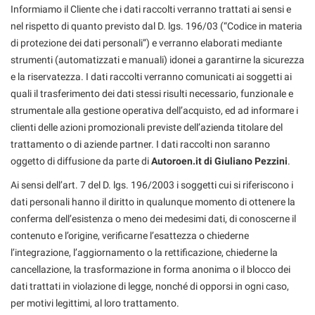
Informiamo il Cliente che i dati raccolti verranno trattati ai sensi e
nel rispetto di quanto previsto dal D. lgs. 196/03 (“Codice in materia
di protezione dei dati personali”) e verranno elaborati mediante
strumenti (automatizzati e manuali) idonei a garantirne la sicurezza
e la riservatezza. I dati raccolti verranno comunicati ai soggetti ai
quali il trasferimento dei dati stessi risulti necessario, funzionale e
strumentale alla gestione operativa dell’acquisto, ed ad informare i
clienti delle azioni promozionali previste dell’azienda titolare del
trattamento o di aziende partner. I dati raccolti non saranno
oggetto di diffusione da parte di
Autoroen.it di Giuliano Pezzini
.
Ai sensi dell’art. 7 del D. lgs. 196/2003 i soggetti cui si riferiscono i
dati personali hanno il diritto in qualunque momento di ottenere la
conferma dell’esistenza o meno dei medesimi dati, di conoscerne il
contenuto e l’origine, verificarne l’esattezza o chiederne
l’integrazione, l’aggiornamento o la rettificazione, chiederne la
cancellazione, la trasformazione in forma anonima o il blocco dei
dati trattati in violazione di legge, nonché di opporsi in ogni caso,
per motivi legittimi, al loro trattamento.