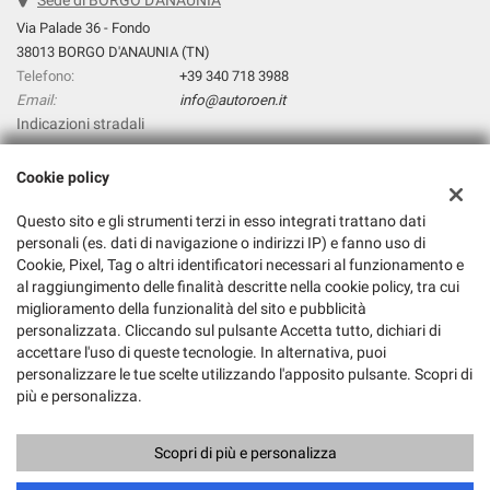
Sede di BORGO D'ANAUNIA
Via Palade 36 - Fondo
38013 BORGO D'ANAUNIA (TN)
Telefono:
+39 340 718 3988
Email:
info@autoroen.it
Indicazioni stradali
Cookie policy
Dati fiscali:
Questo sito e gli strumenti terzi in esso integrati trattano dati
Autoroen.It Di Giuliano Pezzini
personali (es. dati di navigazione o indirizzi IP) e fanno uso di
Via Palade 36, Fondo (TN)
Cookie, Pixel, Tag o altri identificatori necessari al funzionamento e
C.F/P.IVA:
01845640224
al raggiungimento delle finalità descritte nella cookie policy, tra cui
Registro delle imprese:
TN
miglioramento della funzionalità del sito e pubblicità
personalizzata. Cliccando sul pulsante Accetta tutto, dichiari di
accettare l'uso di queste tecnologie. In alternativa, puoi
personalizzare le tue scelte utilizzando l'apposito pulsante. Scopri di
più e personalizza.
Scopri di più e personalizza
Copyright © 2026 GestionaleAuto.com S.r.l., Tutti i diritti riservati -
Leggi l'informativa sulla privacy
-
Cookie Policy