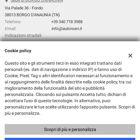
Sede di BORGO D'ANAUNIA
Via Palade 36 - Fondo
38013 BORGO D'ANAUNIA (TN)
Telefono:
+39 340 718 3988
Email:
info@autoroen.it
Indicazioni stradali
Cookie policy
Dati fiscali:
Questo sito e gli strumenti terzi in esso integrati trattano dati
Autoroen.It Di Giuliano Pezzini
personali (es. dati di navigazione o indirizzi IP) e fanno uso di
Via Palade 36, Fondo (TN)
Cookie, Pixel, Tag o altri identificatori necessari al funzionamento e
C.F/P.IVA:
01845640224
al raggiungimento delle finalità descritte nella cookie policy, tra cui
Registro delle imprese:
TN
miglioramento della funzionalità del sito e pubblicità
personalizzata. Cliccando sul pulsante Accetta tutto, dichiari di
accettare l'uso di queste tecnologie. In alternativa, puoi
personalizzare le tue scelte utilizzando l'apposito pulsante. Scopri di
più e personalizza.
Scopri di più e personalizza
Copyright © 2026 GestionaleAuto.com S.r.l., Tutti i diritti riservati -
Leggi l'informativa sulla privacy
-
Cookie Policy