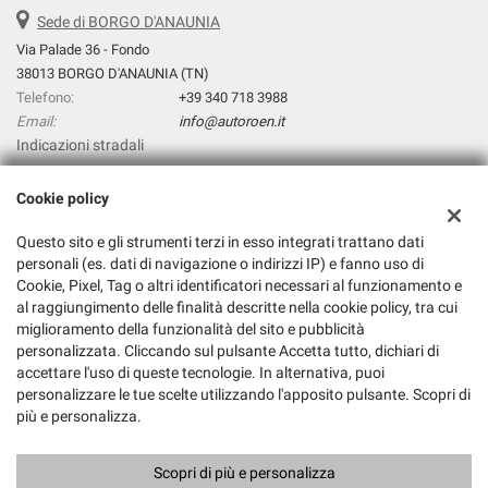
Sede di BORGO D'ANAUNIA
Via Palade 36 - Fondo
38013 BORGO D'ANAUNIA (TN)
Telefono:
+39 340 718 3988
Email:
info@autoroen.it
Indicazioni stradali
Cookie policy
Dati fiscali:
Questo sito e gli strumenti terzi in esso integrati trattano dati
Autoroen.It Di Giuliano Pezzini
personali (es. dati di navigazione o indirizzi IP) e fanno uso di
Via Palade 36, Fondo (TN)
Cookie, Pixel, Tag o altri identificatori necessari al funzionamento e
C.F/P.IVA:
01845640224
al raggiungimento delle finalità descritte nella cookie policy, tra cui
Registro delle imprese:
TN
miglioramento della funzionalità del sito e pubblicità
personalizzata. Cliccando sul pulsante Accetta tutto, dichiari di
accettare l'uso di queste tecnologie. In alternativa, puoi
personalizzare le tue scelte utilizzando l'apposito pulsante. Scopri di
più e personalizza.
Scopri di più e personalizza
Copyright © 2026 GestionaleAuto.com S.r.l., Tutti i diritti riservati -